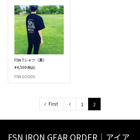
FSN Tシャツ（黒）
¥4,500
(税込)
FSN GOODS
First
1
2

FSN IRON GEAR ORDER｜アイア